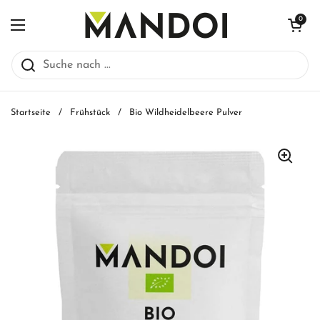
Zum Inhalt springen
Warenkorb öff
0
Menü öffnen
Startseite
/
Frühstück
/
Bio Wildheidelbeere Pulver